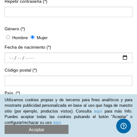
Repetir contraseña
(*)
Género
(*)
Hombre
Mujer
Fecha
de
nacimiento
(*)
Código postal
(*)
País:
(*)
Utilizamos cookies propias y de terceros para fines analíticos y para
mostrarte publicidad personalizada en base al uso que haga de nuestro
aqui
sitio (por ejemplo, productos vistos). Consulta
para más Info.
Provincia:
(*)
Puedes aceptar todas las cookies pulsando el botón “Aceptar” o
aqui
configurar/rechazar su uso
Aceptar