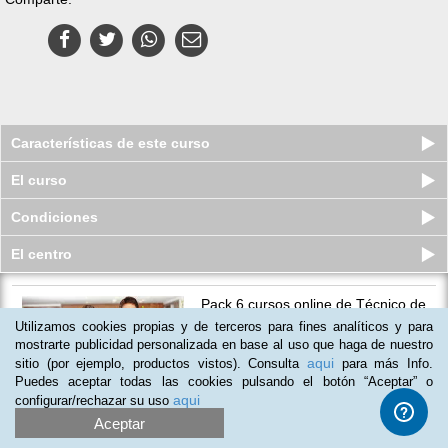
Características de este curso
El curso
Condiciones
El centro
Pack 6 cursos online de Técnico de
Hostelería
Utilizamos cookies propias y de terceros para fines analíticos y para
Plazas limitadas
mostrarte publicidad personalizada en base al uso que haga de nuestro
$
49
usd
$
75
usd
aqui
sitio (por ejemplo, productos vistos). Consulta
para más Info.
Puedes aceptar todas las cookies pulsando el botón “Aceptar” o
aqui
configurar/rechazar su uso
Aceptar