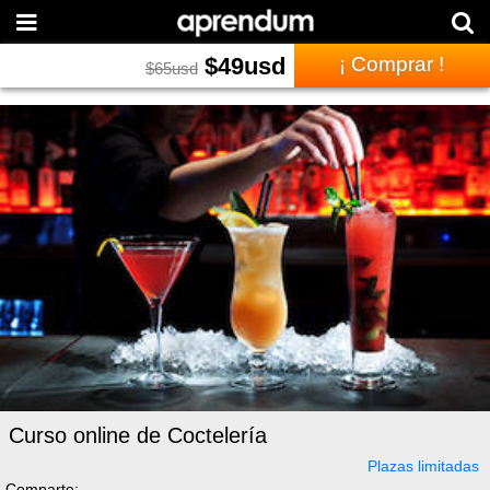
$
49
usd
¡ Comprar !
$
65
usd
Curso online de Coctelería
Plazas limitadas
Comparte: