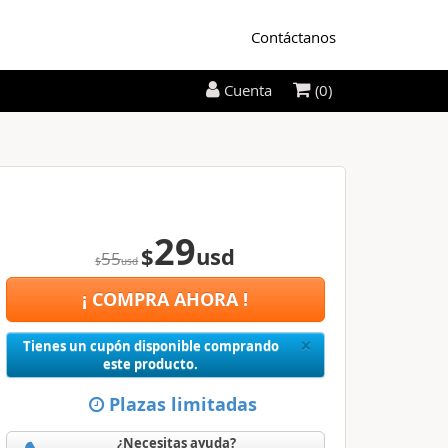
Contáctanos
(0)
Cuenta
29
$
usd
55
$
usd
¡ COMPRA AHORA !
Close
×
Tienes un cupón disponible comprando
este producto.
Plazas limitadas
¿Necesitas ayuda?