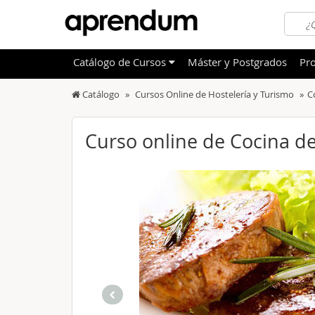
Catálogo
de
Cursos
Máster y Postgrados
Pro
Catálogo
Cursos Online de Hostelería y Turismo
C
TODOS
Sanidad
OFERTAS DESTACADAS
Informá
Curso online de Cocina de
CURSOS MÁS VALORADOS
Idioma
NOVEDADES DE NUESTRO CATÁLOGO
Admini
Deporte
Educac
Otras T