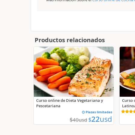
Productos relacionados
Curso online de Dieta Vegetariana y
Curso 
Pescetariana
Latino
Plazas limitadas
22
usd
$
$
40
usd