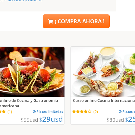
¡ COMPRA AHORA !
online de Cocina y Gastronomía
Curso online Cocina Internaciona
americana
(
1
)
Plazas limitadas
(
2
)
Plazas 
29
usd
2
$
$
$
$
55
usd
80
usd