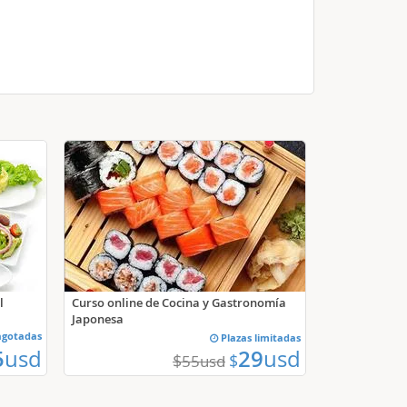
l
Curso online de Cocina y Gastronomía
Japonesa
agotadas
Plazas limitadas
5
usd
29
usd
$
$
55
usd