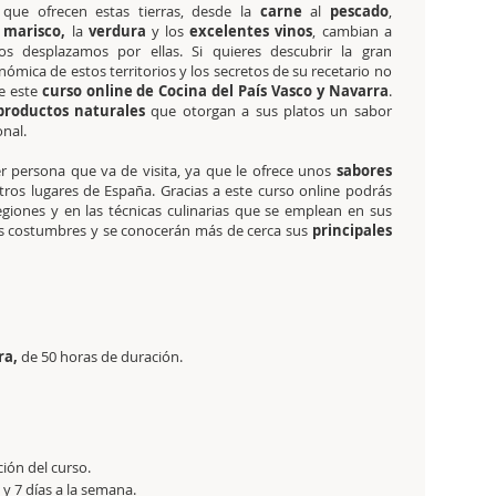
que ofrecen estas tierras, desde la
carne
al
pescado
,
marisco,
la
verdura
y los
excelentes
vinos
, cambian a
s desplazamos por ellas. Si quieres descubrir la gran
ómica de estos territorios y los secretos de su recetario no
e este
curso online de Cocina del País Vasco y Navarra
.
productos naturales
que otorgan a sus platos un sabor
onal.
r persona que va de visita, ya que le ofrece unos
sabores
os lugares de España. Gracias a este curso online podrás
giones y en las técnicas culinarias que se emplean en sus
sus costumbres y se conocerán más de cerca sus
principales
ra,
de
50 horas de duración.
ción del curso.
y 7 días a la semana.