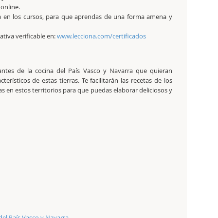
 online.
a en los cursos, para que aprendas de una forma amena y
tativa verificable en:
www.lecciona.com/certificados
mantes de la cocina del País Vasco y Navarra que quieran
rísticos de estas tierras. Te facilitarán las recetas de los
adas en estos territorios para que puedas elaborar deliciosos y
del País Vasco y Navarra.