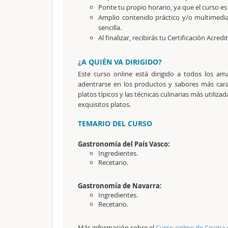
Ponte tu propio horario, ya que el curso es
Amplio contenido práctico y/o multimedi
sencilla.
Al finalizar, recibirás tu Certificación Acredi
¿A QUIÉN VA DIRIGIDO?
Este curso online está dirigido a todos los a
adentrarse en los productos y sabores más caracte
platos típicos y las técnicas culinarias más utiliz
exquisitos platos.
TEMARIO DEL CURSO
Gastronomía del País Vasco:
Ingredientes.
Recetario.
Gastronomía de Navarra:
Ingredientes.
Recetario.
Más información sobre el
Curso online de Cocina 